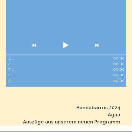
1. Agua
00:00
2. Charango de Lützerath
00:00
3. Escafandra
00:00
4. Istanbul
00:00
5. Zapatillas
00:00
Bandabarros 2024
Agua
Auszüge aus unserem neuen Programm