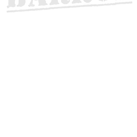
Wo die melancholische Lebenslust des
chilenischen Sängers, Dichters
und
Komponisten Marcel Barros auf den
spröden Charme
ostwestfälischer
Weltmusiker trifft, ensteht der typische
Sound der
Bandabarros.
Sie nennen ihn
latin tranquilo:
leidenschaftlicher Gesang und
politische Poesie, inspiriert von der
Nueva Canción Chilena -
rhythmische
Spuren von Tango, Jazz, Son bis
Reggae,
verwoben mit schwebenden
Klängen
und sehnsüchtigen Melodien,