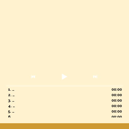
1. Delfin de Bronce
00:00
2. Albacoras
00:00
3. Picoroco
00:00
4. Alga
00:00
5. Caracola
00:00
6. Conchas
00:00
7. Jaivas
00:00
8. Anémona
00:00