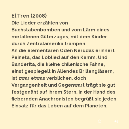
9. Pescaderia
00:00
10. Langostino
00:00
El Tren (2008)
11. Pulpos
00:00
12. Foca
00:00
Die Lieder erzählen von
13. Erizo
00:00
Buchstabenbomben und vom Lärm eines
14. Sol de Mar
00:00
metallenen Güterzuges, mit dem Kinder
15. Estrellas
00:00
16. Adios a los productos del mar
00:00
durch Zentralamerika trampen.
17. Maremoto
00:00
An die elementaren Oden Nerudas erinnert
Peineta, das Loblied auf den Kamm. Und
Banderita, die kleine chilenische Fahne,
einst gespiegelt in Allendes Brillengläsern,
ist zwar etwas verblichen, doch
Vergangenheit und Gegenwart trägt sie gut
festgenäht auf ihrem Stern. In der Hand des
fiebernden Anachronisten begrüßt sie jeden
Einsatz für das Leben auf dem Planeten.